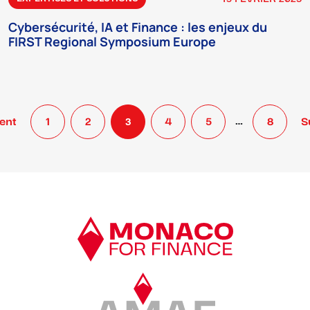
Cybersécurité, IA et Finance : les enjeux du
FIRST Regional Symposium Europe
ent
1
2
3
4
5
…
8
S