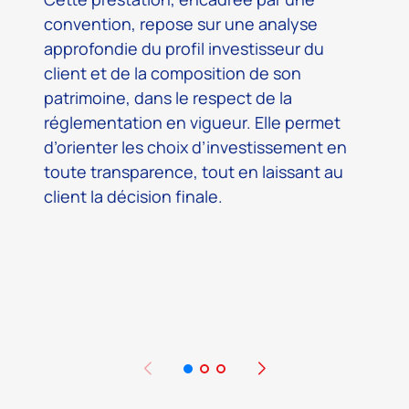
convention, repose sur une analyse
I
approfondie du profil investisseur du
p
client et de la composition de son
d
patrimoine, dans le respect de la
d
réglementation en vigueur. Elle permet
c
d’orienter les choix d’investissement en
c
toute transparence, tout en laissant au
o
client la décision finale.
d
c
p
u
m