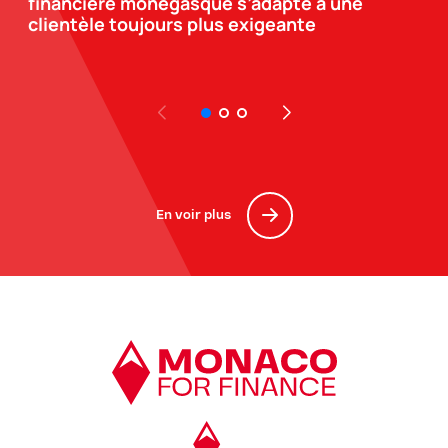
financière monégasque s’adapte à une
clientèle toujours plus exigeante
En voir plus