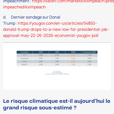
impeachment :
https://kalshi.com/markets/kximpeach/pres
impeached/kximpeach
d. Dernier sondage sur Donal
Trump :
https://yougov.com/en-us/articles/54850-
donald-trump-drops-to-a-new-low-for-presidential-job-
approval-may-22-26-2026-economist-yougov-poll
Le risque climatique est-il aujourd’hui le
grand risque sous-estimé ?