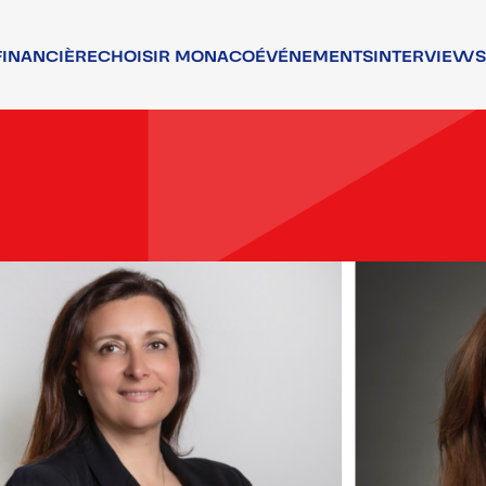
FINANCIÈRE
CHOISIR MONACO
ÉVÉNEMENTS
INTERVIEWS
NCIERS
ATTRACTIVITÉ
RS
TALENTS
T ASSOCIATIF
QUALITÉ DE VIE
T RÉGLEMENTAIRE