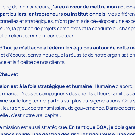
u long de mon parcours,
j’ai eu à cœur de mettre mon action a
particuliers, entrepreneurs ou institutionnels
. Mes différen
onnelles et stratégiques, m’ont permis de développer une e
ure, la gestion de projets complexes et la conduite du chang
ction client comme fil conducteur.
d’hui, je m’attache à fédérer les équipes autour de cette
 et d’écoute, convaincue que la réussite de notre organisation
ce et la fidélité de nos clients.
 Chauvet
ion est à la fois stratégique et humaine.
Humaine d’abord, 
confiance. Nous accompagnons des clients et leurs familles dan
ine sur le long terme, parfois sur plusieurs générations. Cel
e, leurs enjeux de transmission, de gouvernance. Dans ce contex
lle : c’est notre vrai capital.
 mission est aussi stratégique.
En tant que DGA, je dois gar
nance solide, une gestion des risques rigoureuse, une co