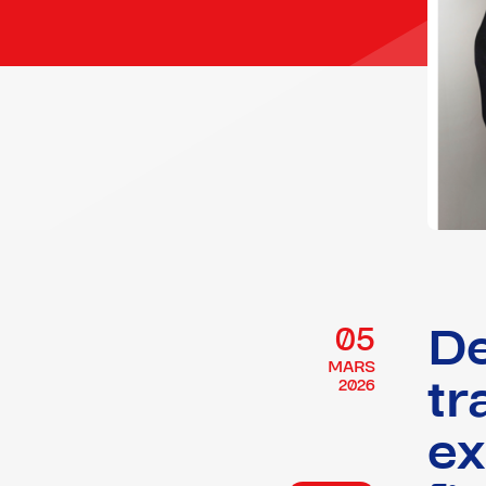
De
05
MARS
tr
2026
ex