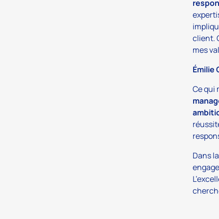
respon
experti
impliqu
client.
mes val
Émilie
Ce qui 
manage
ambiti
réussit
respons
Dans la
engagen
L’excel
cherche