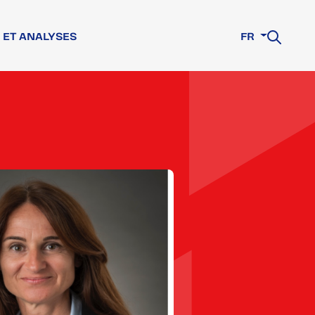
 ET ANALYSES
FR