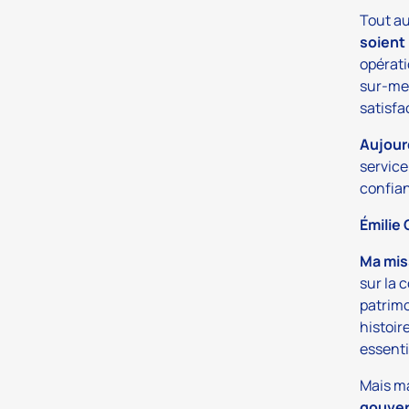
Tout a
soient 
opérati
sur-mes
satisfa
Aujour
service
confian
Émilie
Ma miss
sur la 
patrimo
histoir
essentie
Mais ma
gouver