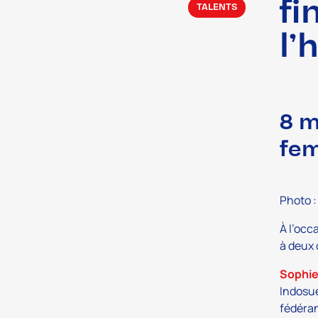
fi
TALENTS
l’
8 m
fe
Photo 
À l’occ
à deux 
Sophi
Indosue
fédéran