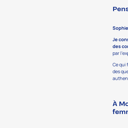
Pens
Sophi
Je cons
des co
par l’e
Ce qui 
des que
authent
À Mo
femm