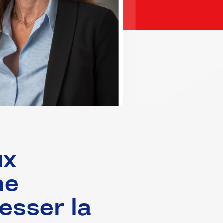
ux
me
resser la