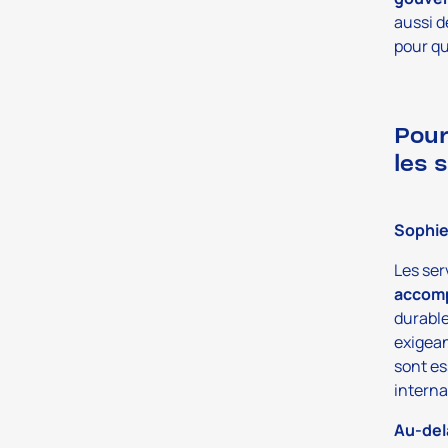
aussi d
pour qu
Pour
les 
Sophi
Les ser
accomp
durable
exigean
sont es
interna
Au-delà