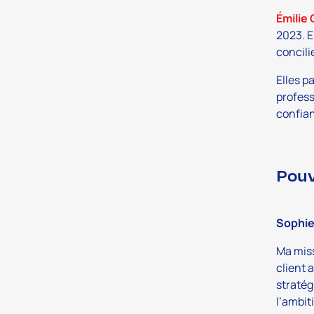
Émilie
2023. E
concil
Elles p
profess
confian
Pouv
Sophi
Ma miss
client 
stratég
l’ambit