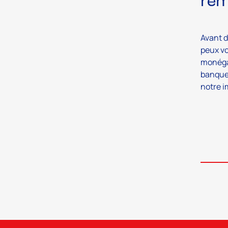
rem
Avant d
peux vo
monégas
banque 
notre i