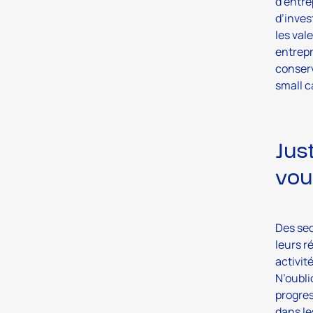
d’entre
d’inves
les val
entrepr
conserv
small c
Jus
vou
Des sec
leurs r
activit
N’oubli
progres
dans le