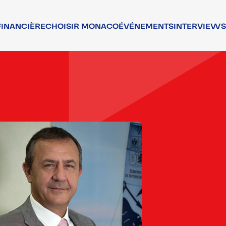
FINANCIÈRE
CHOISIR MONACO
ÉVÉNEMENTS
INTERVIEWS
NCIERS
ATTRACTIVITÉ
RS
TALENTS
T ASSOCIATIF
QUALITÉ DE VIE
T RÉGLEMENTAIRE