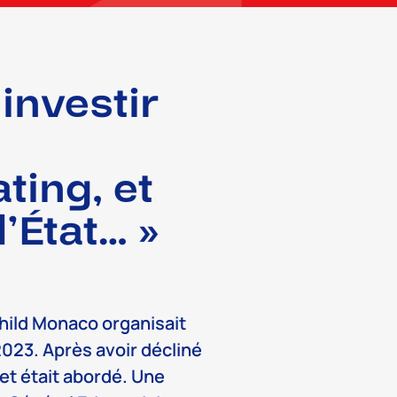
investir
ting, et
’État… »
hild Monaco organisait
023. Après avoir décliné
t était abordé. Une