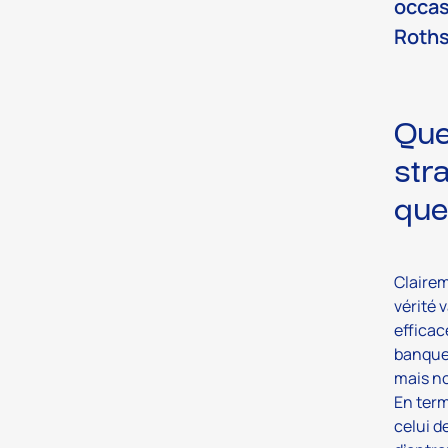
occas
Roths
Que
str
que
Clairem
vérité 
efficace
banques
mais no
En term
celui d