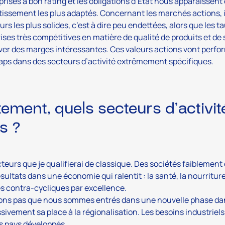
prises à bon rating et les obligations d’Etat nous apparaissent 
tissement les plus adaptés. Concernant les marchés actions, il
eurs les plus solides, c’est à dire peu endettées, alors que les t
ises très compétitives en matière de qualité de produits et de
er des marges intéressantes. Ces valeurs actions vont perform
aps dans des secteurs d’activité extrêmement spécifiques.
tement, quels secteurs d’activité
s ?
teurs que je qualifierai de classique. Des sociétés faiblemen
ésultats dans une économie qui ralentit : la santé, la nourriture
és contra-cycliques par excellence.
ons pas que nous sommes entrés dans une nouvelle phase dans
sivement sa place à la régionalisation. Les besoins industriel
s pays développés.