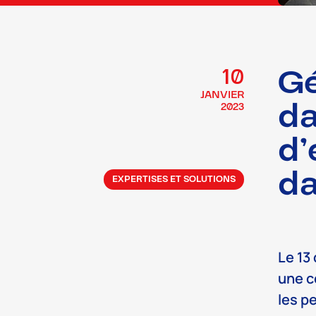
Gé
10
JANVIER
da
2023
d’
da
EXPERTISES ET SOLUTIONS
Le 13
une c
les p