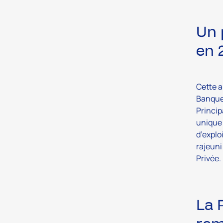
Un 
en 
Cette a
Banque 
Princip
unique 
d’explo
rajeuni
Privée.
La 