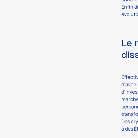
Enfin d
évoluti
Le 
dis
Effecti
d’aveni
d’inves
marchés
personn
transfo
Des cry
à des É