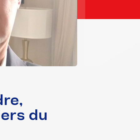
re,
liers du