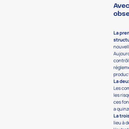
Avec
obse
La prem
structu
nouvell
Aujourd
contrôl
régleme
product
La deu
Les com
les ris
ces fon
a quinz
La troi
lieu à 