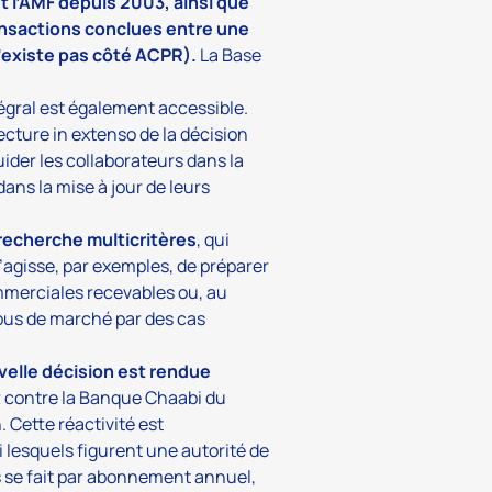
t l’AMF depuis 2003, ainsi que
ransactions conclues entre une
n’existe pas côté ACPR).
La Base
égral est également accessible.
lecture
in extenso
de la décision
ider les collaborateurs dans la
dans la mise à jour de leurs
recherche multicritères
, qui
’agisse, par exemples, de préparer
ommerciales recevables ou, au
abus de marché par des cas
velle décision est rendue
 contre la Banque Chaabi du
 Cette réactivité est
i lesquels figurent une autorité de
s se fait par abonnement annuel,