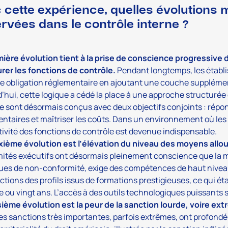
 cette expérience, quelles évolutions
rvées dans le contrôle interne ?
ière évolution tient à la prise de conscience progressive d
rer les fonctions de contrôle.
Pendant longtemps, les établ
e obligation réglementaire en ajoutant une couche supplémen
’hui, cette logique a cédé la place à une approche structurée 
e sont désormais conçus avec deux objectifs conjoints : répo
ntaires et maîtriser les coûts. Dans un environnement où les 
ivité des fonctions de contrôle est devenue indispensable.
xième évolution est l’élévation du niveau des moyens allou
ités exécutifs ont désormais pleinement conscience que la maî
ques de non-conformité, exige des compétences de haut nivea
ctions des profils issus de formations prestigieuses, ce qui éta
e ou vingt ans. L’accès à des outils technologiques puissants 
sième évolution est la peur de la sanction lourde, voire ex
des sanctions très importantes, parfois extrêmes, ont profond