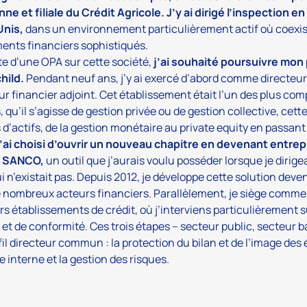
nne et filiale du Crédit Agricole. J’y ai dirigé l’inspection
Unis,
dans un environnement particulièrement actif où coexista
ents financiers sophistiqués.
ite d’une OPA sur cette société,
j’ai souhaité poursuivre mo
hild.
Pendant neuf ans, j’y ai exercé d’abord comme directeur
ur financier adjoint. Cet établissement était l’un des plus co
s, qu’il s’agisse de gestion privée ou de gestion collective, ce
 d’actifs, de la gestion monétaire au private equity en passant 
 j’ai choisi d’ouvrir un nouveau chapitre en devenant entr
e SANCO,
un outil que j’aurais voulu posséder lorsque je dirigea
i n’existait pas. Depuis 2012, je développe cette solution deven
 nombreux acteurs financiers. Parallèlement, je siège comme
rs établissements de crédit, où j’interviens particulièrement 
 et de conformité. Ces trois étapes – secteur public, secteur ban
fil directeur commun : la protection du bilan et de l’image des 
e interne et la gestion des risques.