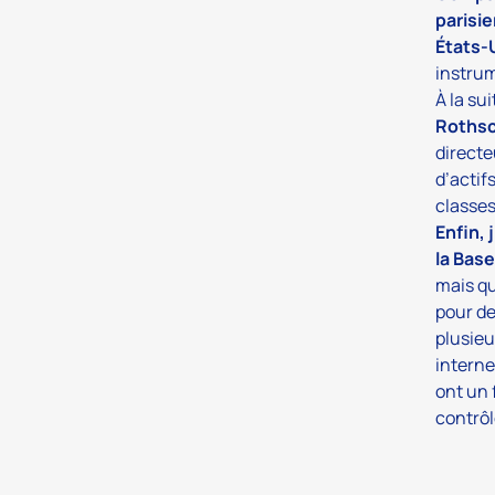
parisie
États-
instrum
À la su
Rothsc
directe
d’actif
classes
Enfin,
la Bas
mais qu
pour de
plusieu
interne
ont un 
contrôl