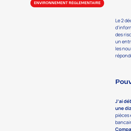
ENVIRONNEMENT RÉGLEMENTAIRE
Le 2 dé
d’info
des ris
un entr
les nou
répondr
Pouv
J’ai dé
une di
pièces 
bancair
Compag