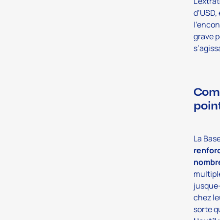
L’extra
d’USD, 
l’encon
grave p
s’agiss
Comm
poin
La Base
renfor
nombre
multipl
jusque-
chez le
sorte q