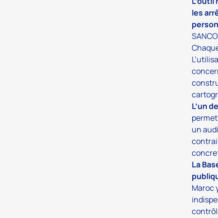
L’outi
les arr
personn
SANCO 
Chaque 
L’utili
concern
constru
cartogr
L’un d
permet 
un audi
contrai
concre
La Bas
publiq
Maroc y
indispe
contrôl