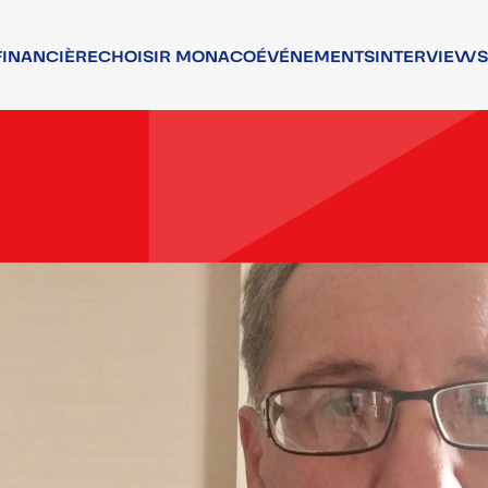
FINANCIÈRE
CHOISIR MONACO
ÉVÉNEMENTS
INTERVIEWS
NCIERS
ATTRACTIVITÉ
RS
TALENTS
T ASSOCIATIF
QUALITÉ DE VIE
T RÉGLEMENTAIRE