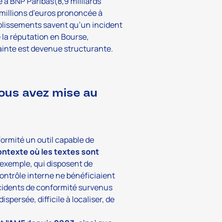
gée à BNP Paribas(8,9 milliards
 millions d’euros prononcée à
ablissements savent qu’un incident
 la réputation en Bourse,
rainte est devenue structurante.
ous avez mise au
ormité un outil capable de
ontexte où les textes sont
exemple, qui disposent de
contrôle interne ne bénéficiaient
cidents de conformité survenus
persée, difficile à localiser, de