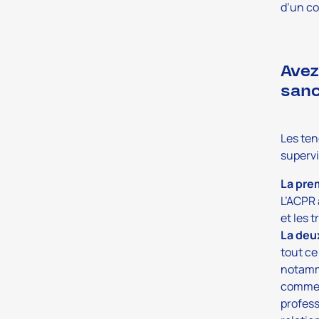
d’un co
Avez
sanc
Les ten
supervi
La pre
L’ACPR 
et les 
La deu
tout ce
notamme
commerc
profess