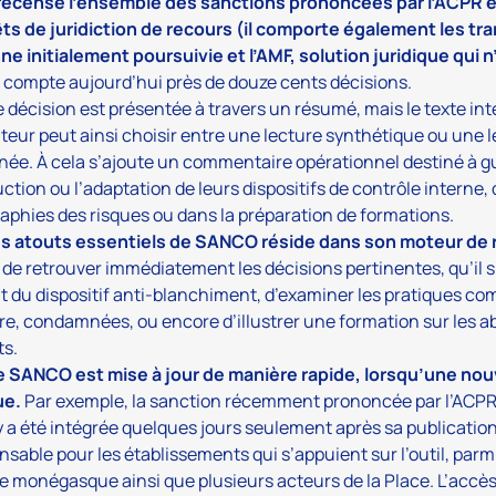
l recense l’ensemble des sanctions prononcées par l’ACPR e
êts de juridiction de recours (il comporte également les t
e initialement poursuivie et l’AMF, solution juridique qui 
compte aujourd’hui près de douze cents décisions.
décision est présentée à travers un résumé, mais le texte int
sateur peut ainsi choisir entre une lecture synthétique ou une 
ée. À cela s’ajoute un commentaire opérationnel destiné à gu
ction ou l’adaptation de leurs dispositifs de contrôle interne, 
aphies des risques ou dans la préparation de formations.
es atouts essentiels de SANCO réside dans son moteur de 
de retrouver immédiatement les décisions pertinentes, qu’il s
t du dispositif anti-blanchiment, d’examiner les pratiques c
re, condamnées, ou encore d’illustrer une formation sur les 
ts.
e SANCO est mise à jour de manière rapide, lorsqu’une nou
ue.
Par exemple, la sanction récemment prononcée par l’ACPR
 a été intégrée quelques jours seulement après sa publication.
nsable pour les établissements qui s’appuient sur l’outil, parm
e monégasque ainsi que plusieurs acteurs de la Place. L’accè