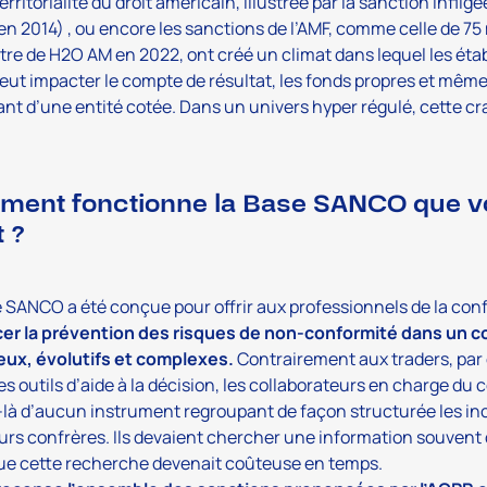
territorialité du droit américain, illustrée par la sanction infli
en 2014) , ou encore les sanctions de l’AMF, comme celle de 75
tre de H2O AM en 2022, ont créé un climat dans lequel les ét
eut impacter le compte de résultat, les fonds propres et même
ant d’une entité cotée. Dans un univers hyper régulé, cette c
ent fonctionne la Base SANCO que v
t ?
 SANCO a été conçue pour offrir aux professionnels de la conf
cer la prévention des risques de non-conformité dans un c
ux, évolutifs et complexes.
Contrairement aux traders, par 
es outils d’aide à la décision, les collaborateurs en charge du 
là d’aucun instrument regroupant de façon structurée les in
urs confrères. Ils devaient chercher une information souvent dis
ue cette recherche devenait coûteuse en temps.