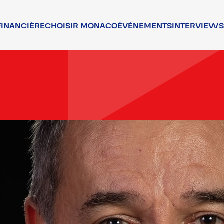
FINANCIÈRE
CHOISIR MONACO
ÉVÉNEMENTS
INTERVIEWS
NCIERS
ATTRACTIVITÉ
RS
TALENTS
T ASSOCIATIF
QUALITÉ DE VIE
T RÉGLEMENTAIRE