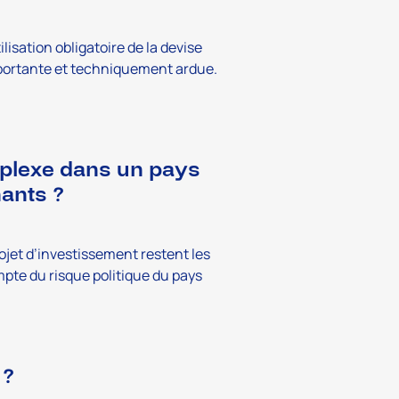
isation obligatoire de la devise
mportante et techniquement ardue.
mplexe
dans un pays
nants ?
rojet d’investissement restent les
mpte du risque politique du pays
 ?