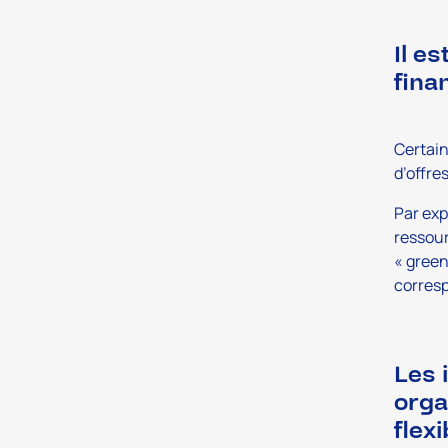
Il e
fina
Certain
d’offre
Par exp
ressour
« green
corresp
Les 
orga
flex