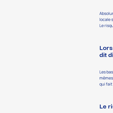
Absolum
locale 
Le risq
Lors
dit d
Les bas
mêmes q
qui fait
Le ri