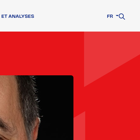
 ET ANALYSES
FR