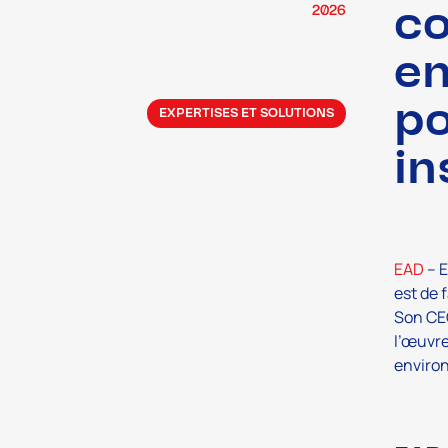
co
2026
en
po
EXPERTISES ET SOLUTIONS
in
EAD
– E
est de 
Son CE
l’œuvre
environ