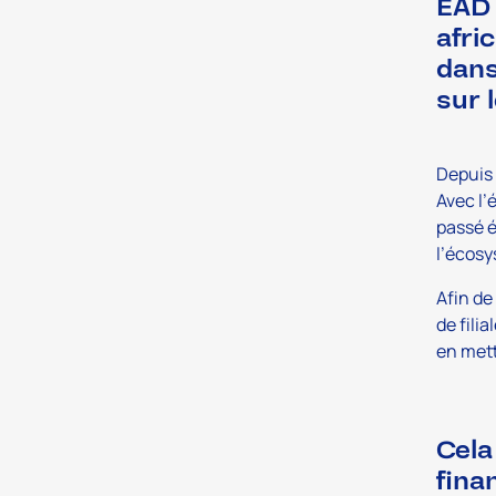
EAD 
afri
dans
sur 
Depuis 
Avec l’
passé é
l’écosy
Afin de
de fili
en mett
Cela
fina