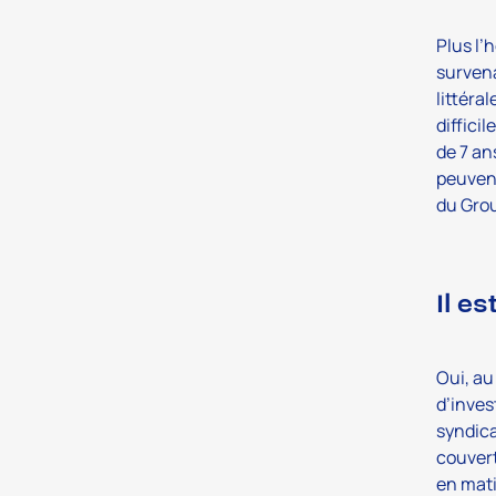
Plus l’h
survena
littéra
diffici
de 7 an
peuvent
du Gro
Il e
Oui, au
d’inves
syndic
couvert
en mati