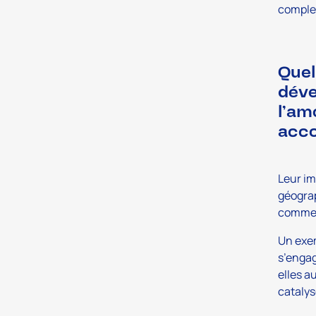
complex
Quel
déve
l’am
acc
Leur im
géograp
commer
Un exem
s’engag
elles a
catalys