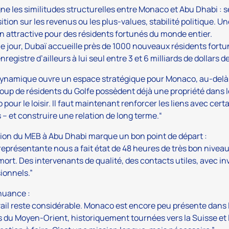
igne les similitudes structurelles entre Monaco et Abu Dhabi : s
ition sur les revenus ou les plus-values, stabilité politique. 
on attractive pour des résidents fortunés du monde entier.
 jour, Dubaï accueille près de 1000 nouveaux résidents fortu
nregistre d’ailleurs à lui seul entre 3 et 6 milliards de dollars 
ynamique ouvre un espace stratégique pour Monaco, au-delà de
up de résidents du Golfe possèdent déjà une propriété dans le
pour le loisir. Il faut maintenant renforcer les liens avec cert
 – et construire une relation de long terme.“
ion du MEB à Abu Dhabi marque un bon point de départ :
représentante nous a fait état de 48 heures de très bon niveau
ort. Des intervenants de qualité, des contacts utiles, avec 
ionnels.”
 nuance :
vail reste considérable. Monaco est encore peu présente dans 
s du Moyen-Orient, historiquement tournées vers la Suisse et l