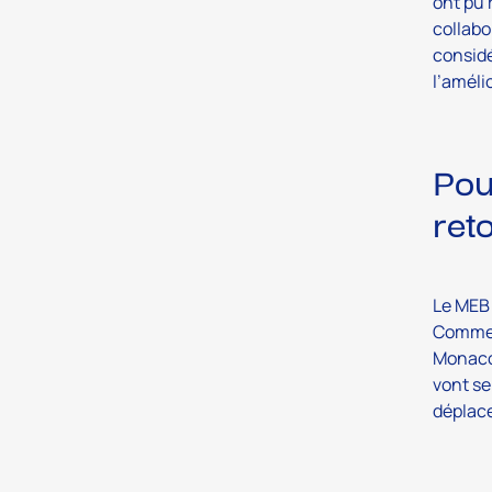
ont pu 
collabo
considé
l’améli
Pou
ret
Le MEB
Commerc
MonacoT
vont se
déplac