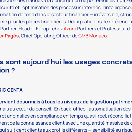
étection des fraudes à la construction de portefeuilles multi-s
curité et l’optimisation des processus internes, l’intelligenc
rmation de fond dans le secteur financier — irréversible, stru
me pour les places financières. Deux praticiens de référence n
Partner, Head of Europe chez
Azura
Partners et Professeur de
ier Pagès
, Chief Operating Officer de
CMB Monaco
.
s sont aujourd’hui les usages concrets 
ion ?
RIC GENTA
tervient désormais à tous les niveaux de la gestion patrimo
 mais au cœur du conseil. En back-office : automatisation des
 et anomalies en compliance en temps quasi-réel, réconciliati
ent de la connaissance client avec une quantité massive de
qui suit cent clients aux profils différents — sensibilité au risq