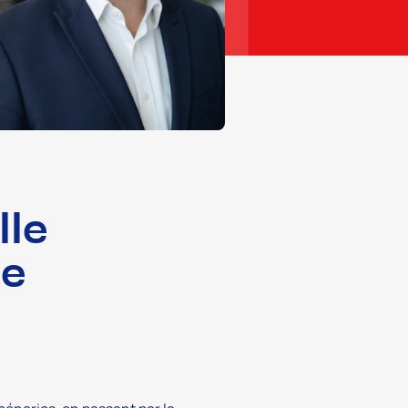
lle
de