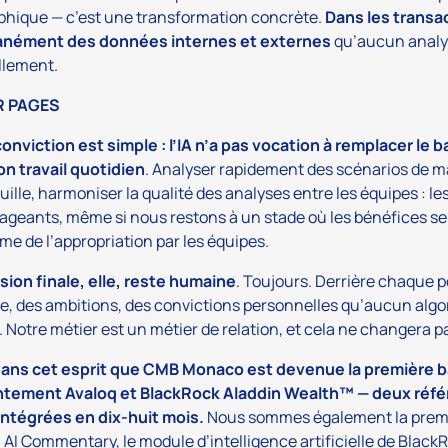
phique — c’est une transformation concrète.
Dans les transac
anément des données internes et externes
qu’aucun analys
lement.
R PAGES
onviction est simple : l’IA n’a pas vocation à remplacer le
n travail quotidien
. Analyser rapidement des scénarios de m
uille, harmoniser la qualité des analyses entre les équipes : l
geants, même si nous restons à un stade où les bénéfices se
me de l’appropriation par les équipes.
sion finale, elle, reste humaine
. Toujours. Derrière chaque por
le, des ambitions, des convictions personnelles qu’aucun algo
é. Notre métier est un métier de relation, et cela ne changera p
dans cet esprit que CMB Monaco est devenue la première 
ntement Avaloq et BlackRock Aladdin Wealth™ — deux réf
intégrées en dix-huit mois.
Nous sommes également la premi
 AI Commentary, le module d’intelligence artificielle de BlackR