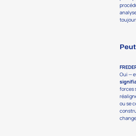
procédu
analyse
toujour
Peut
FREDE
Oui — e
signifi
forces 
réalign
ou se c
constru
change