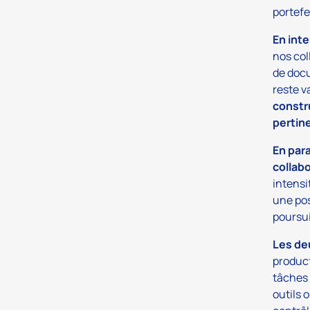
portefe
En int
nos col
de docu
reste v
constru
pertin
En par
collab
intensi
une pos
poursui
Les de
product
tâches 
outils 