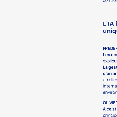
contrôl
L’IA
uniq
FREDE
Les de
expliqu
La ges
d’en a
un clie
interna
environ
OLIVIE
À ce st
princip