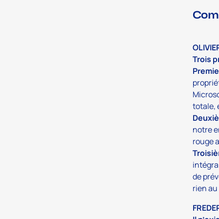
Comm
OLIVIE
Trois p
Premier
proprié
Microso
totale,
Deuxiè
notre e
rouge a
Troisi
intégra
de prév
rien au
FREDE