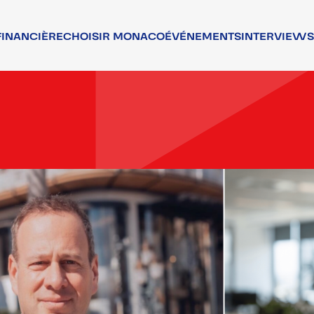
FINANCIÈRE
CHOISIR MONACO
ÉVÉNEMENTS
INTERVIEWS
NCIERS
ATTRACTIVITÉ
RS
TALENTS
T ASSOCIATIF
QUALITÉ DE VIE
T RÉGLEMENTAIRE