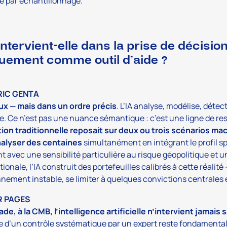
e par échantillonnage.
 intervient-elle dans la prise de décisi
uement comme outil d’aide ?
RIC GENTA
ux — mais dans un ordre précis
. L’IA analyse, modélise, déte
e. Ce n’est pas une nuance sémantique : c’est une ligne de res
tion traditionnelle reposait sur deux ou trois scénarios m
nalyser des centaines
simultanément en intégrant le profil s
nt avec une sensibilité particulière au risque géopolitique et u
tionale, l’IA construit des portefeuilles calibrés à cette réal
nement instable, se limiter à quelques convictions centrales e
R PAGES
ade, à la CMB, l’intelligence artificielle n’intervient jamai
e d’un contrôle systématique par un expert reste fondamental