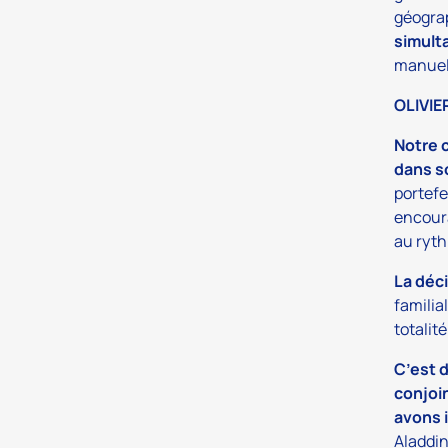
géogra
simult
manuel
OLIVIE
Notre c
dans so
portefe
encoura
au ryth
La déci
familia
totalit
C’est 
conjoi
avons 
Aladdin