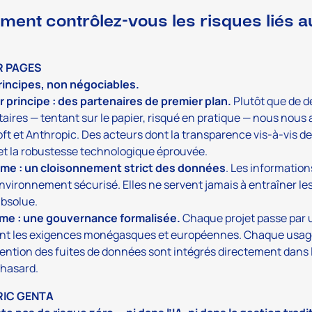
ent contrôlez-vous les risques liés a
R PAGES
rincipes, non négociables.
 principe : des partenaires de premier plan.
Plutôt que de d
taires — tentant sur le papier, risqué en pratique — nous nous
ft et Anthropic. Des acteurs dont la transparence vis-à-vis de
 et la robustesse technologique éprouvée.
me : un cloisonnement strict des données
. Les information
nvironnement sécurisé. Elles ne servent jamais à entraîner les
bsolue.
ème : une gouvernance formalisée.
Chaque projet passe par u
nt les exigences monégasques et européennes. Chaque usage e
ention des fuites de données sont intégrés directement dans l
 hasard.
RIC GENTA