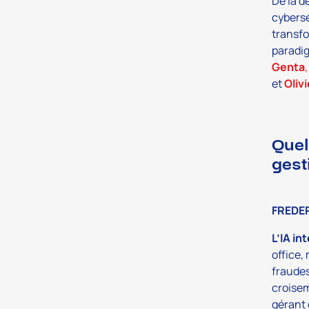
De la d
cybersé
transfo
paradig
Genta
,
et
Oliv
Quel
gest
FREDE
L’IA in
office,
fraudes
croisem
gérant 