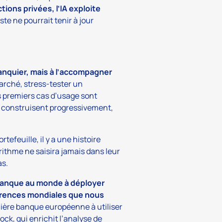
tions privées, l’IA exploite
te ne pourrait tenir à jour
 banquier, mais à l’accompagner
arché, stress-tester un
es premiers cas d’usage sont
 construisent progressivement,
tefeuille, il y a une histoire
rithme ne saisira jamais dans leur
as.
banque au monde à déployer
érences mondiales que nous
ère banque européenne à utiliser
ock, qui enrichit l’analyse de