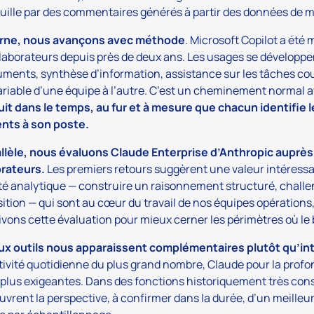
uille par des commentaires générés à partir des données de 
erne, nous avançons avec méthode
. Microsoft Copilot a été 
laborateurs depuis près de deux ans. Les usages se développ
ments, synthèse d’information, assistance sur les tâches cou
ariable d’une équipe à l’autre. C’est un cheminement normal av
it dans le temps, au fur et à mesure que chacun identifie l
ents à son poste.
allèle, nous évaluons Claude Enterprise d’Anthropic auprè
orateurs.
Les premiers retours suggèrent une valeur intéressan
té analytique — construire un raisonnement structuré, chal
ition — qui sont au cœur du travail de nos équipes opérations
vons cette évaluation pour mieux cerner les périmètres où le b
ux outils nous apparaissent complémentaires plutôt qu’in
ivité quotidienne du plus grand nombre, Claude pour la profo
plus exigeantes. Dans des fonctions historiquement très co
ouvrent la perspective, à confirmer dans la durée, d’un meille